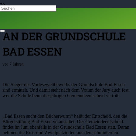
VORLESEWETTBEWERB
AN DER GRUNDSCHULE
BAD ESSEN
vor 7 Jahren
Die Sieger des Vorlesewettbewerbs der Grundschule Bad Essen
sind ermittelt. Und damit steht nach dem Votum der Jury auch fest,
wer die Schule beim diesjährigen Gemeindeentscheid vertritt.
„Bad Essen sucht den Bücherwurm“ heißt der Entscheid, den die
Bürgerstiftung Bad Essen veranstaltet. Der Gemeindeentscheid
findet im Juni ebenfalls in der Grundschule Bad Essen statt. Daran
nehmen die Erst- und Zweitplatzierten aus den schulinternen