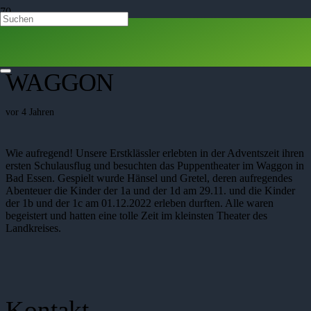
PUPPENTHEATER IM
WAGGON
vor 4 Jahren
Wie aufregend! Unsere Erstklässler erlebten in der Adventszeit ihren
ersten Schulausflug und besuchten das Puppentheater im Waggon in
Bad Essen. Gespielt wurde Hänsel und Gretel, deren aufregendes
Abenteuer die Kinder der 1a und der 1d am 29.11. und die Kinder
der 1b und der 1c am 01.12.2022 erleben durften. Alle waren
begeistert und hatten eine tolle Zeit im kleinsten Theater des
Landkreises.
Kontakt