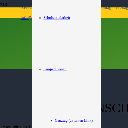
05472 – 22 63 Öffnungszeiten Sekretariat: Montag – Freita
info@grundschule-bad-essen.de
Schulsozialarbeit
Kooperationen
EINSC
Ganztag (externen Link)
Hier bitte den Text zur Einschulung einfügen.