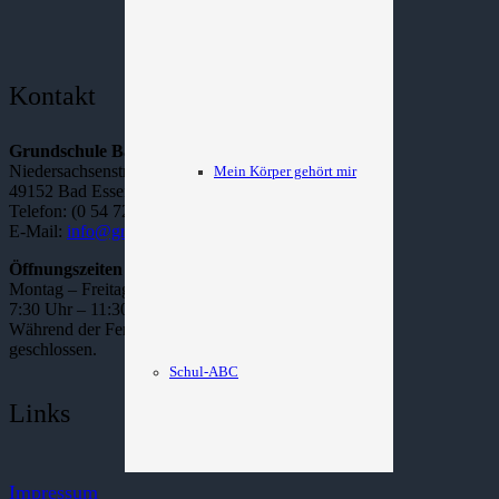
Kontakt
Grundschule Bad Essen
Niedersachsenstraße 22
Mein Körper gehört mir
49152 Bad Essen
Telefon: (0 54 72) – 22 63
E-Mail:
info@grundschule-bad-essen.de
Öffnungszeiten Sekretariat:
Montag – Freitag
7:30 Uhr – 11:30 Uhr
Während der Ferienzeiten bleibt das Sekretariat
geschlossen.
Schul-ABC
Links
Impressum