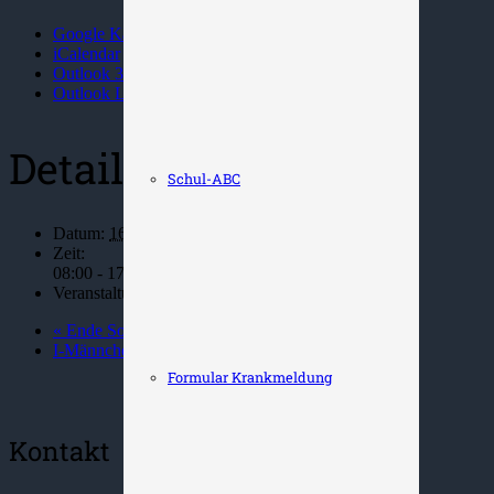
Google Kalender
iCalendar
Outlook 365
Outlook Live
Details
Schul-ABC
Datum:
16. März 2022
Zeit:
08:00 - 17:00
Veranstaltungskategorie:
Termin
«
Ende Sommerferien
I-Männchen-Tag
»
Formular Krankmeldung
Kontakt