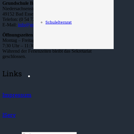
Grundschule Bad Essen
Niedersachsenstraße 22
49152 Bad Essen
Telefon: (0 54 72) – 22 63
Schulelternrat
E-Mail:
info@grundschule-bad-essen.de
Öffnungszeiten Sekretariat:
Montag – Freitag
7:30 Uhr – 11:30 Uhr
Während der Ferienzeiten bleibt das Sekretariat
geschlossen.
Links
Impressum
IServ