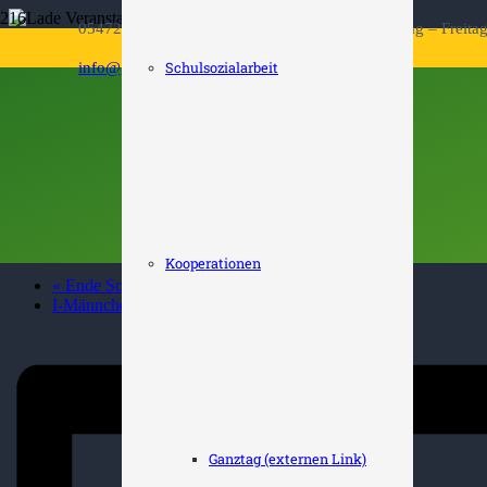
05472 – 22 63 Öffnungszeiten Sekretariat: Montag – Freita
« Alle Veranstaltungen
info@grundschule-bad-essen.de
Schulsozialarbeit
Diese Veranstaltung hat bereits stattgefunden.
EINSCHULUNG DER
16. März 2022 @ 08:00
-
17:00
Kooperationen
«
Ende Sommerferien
I-Männchen-Tag
»
Ganztag (externen Link)