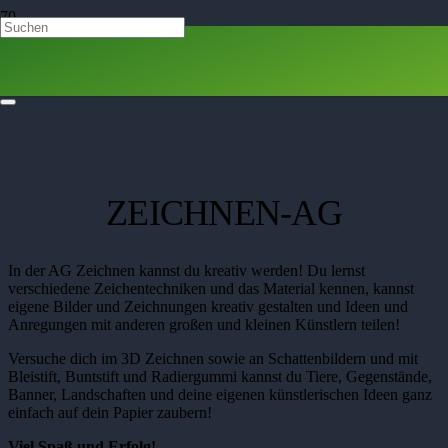
ZEICHNEN-AG
In der AG Zeichnen kannst du kreativ werden! Du lernst
verschiedene Zeichentechniken und das Material kennen, kannst
eigene Bilder und Zeichnungen kreativ gestalten und Ideen und
Anregungen mit anderen großen und kleinen Künstlern teilen!
Versuche dich im 3D Zeichnen sowie an Schattenbildern und mit
Bleistift, Buntstift und Radiergummi kannst du Tiere, Gegenstände,
Banner, Landschaften und deine eigenen künstlerischen Ideen ganz
einfach auf dein Papier zaubern!
Viel Spaß und Erfolg!